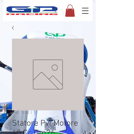
SKU: 15261.1
Statore Pvl Motore
60 Cc Om26