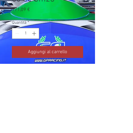
Prezzo
171,09 €
Quantità
*
Aggiungi al carrello
Codice TM: 15261.1

Brand: TM Kart

Prezzo IVA inclusa da listino 
ufficiale TM Kart.