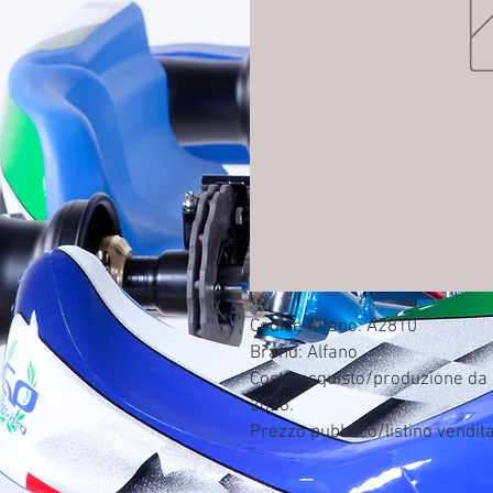
Codice Alfano: A2810

Brand: Alfano

Costo acquisto/produzione da c
2026.

Prezzo pubblico/listino vendit