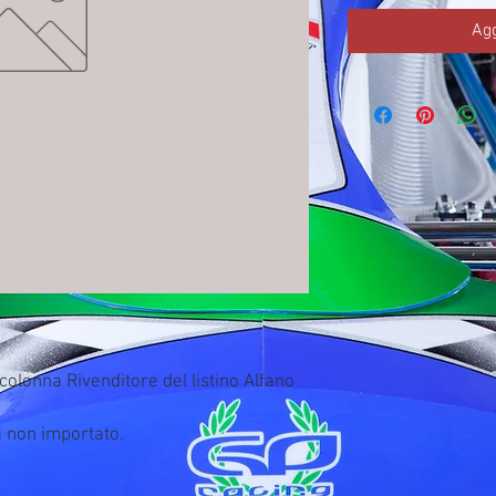
Agg
olonna Rivenditore del listino Alfano 
a non importato.