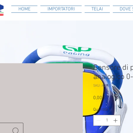
HOME
IMPORTATORI
TELAI
DOVE 
Sensore di p
analogico 0
SKU: A2810
Prezzo
0,00 €
Quantità
*