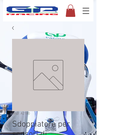
SKU: A2180
Sdoppiatore per
sensori di