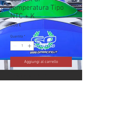
temperatura Tipo
NTC + K
Prezzo
0,00 €
Quantità
*
Aggiungi al carrello
Codice Alfano: A2180

Brand: Alfano

Costo acquisto/produzione da 
colonna Rivenditore del listino 
Alfano 2026.

Prezzo pubblico/listino vendita 
non importato.