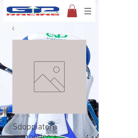
SKU: A2194
Sdoppiatore
magnetico +