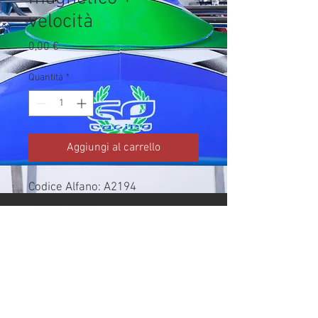
velocità
Prezzo
0,00 €
Quantità
*
Aggiungi al carrello
Codice Alfano: A2194

Brand: Alfano

Costo acquisto/produzione da 
colonna Rivenditore del listino 
Alfano 2026.

Prezzo pubblico/listino vendita 
non importato.