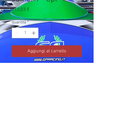
Prezzo
112,03 €
Quantità
*
Aggiungi al carrello
Codice TM: 10244.94

Brand: TM Kart

Prezzo IVA inclusa da listino 
ufficiale TM Kart.