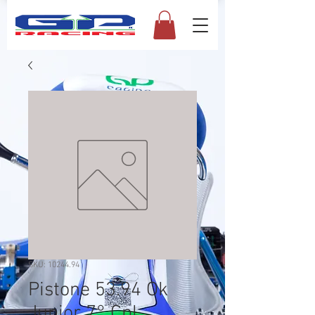
SKU: 10244.94
Pistone 53.94 Ok
Junior 7° Cpl