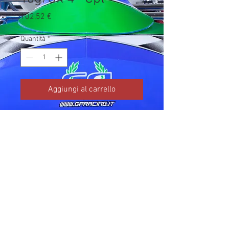
Prezzo
102,52 €
Quantità
*
Aggiungi al carrello
Codice TM: 10243.89

Brand: TM Kart

Prezzo IVA inclusa da listino 
ufficiale TM Kart.