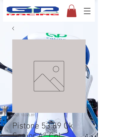
SKU: 10245.89
Pistone 53.89 Ok
Senior 4° Cpl