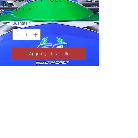
Prezzo
112,03 €
Quantità
*
Aggiungi al carrello
Codice TM: 10245.89

Brand: TM Kart

Prezzo IVA inclusa da listino 
ufficiale TM Kart.