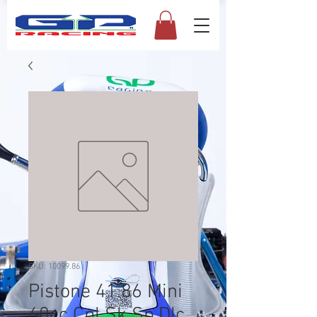
SKU: 10099.86
Pistone 41.86 Mini
60cc Cpl Sk Sp.Dlc