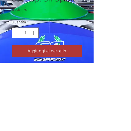
Prezzo
85,81 €
Quantità
*
Aggiungi al carrello
Codice TM: 10099.86

Brand: TM Kart

Prezzo IVA inclusa da listino 
ufficiale TM Kart.