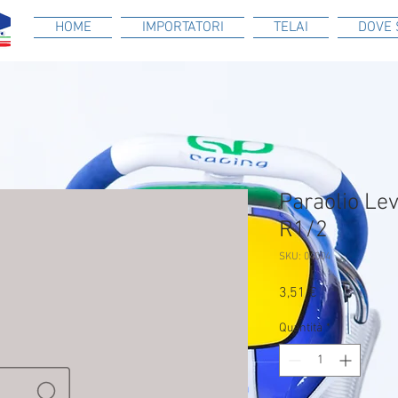
HOME
IMPORTATORI
TELAI
DOVE 
Paraolio Le
R1/2
SKU: 04004
Prezzo
3,51 €
Quantità
*