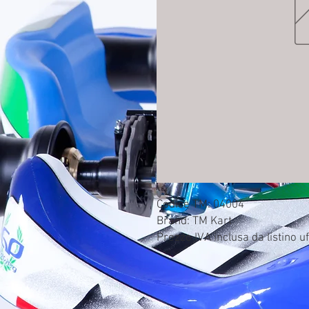
Codice TM: 04004

Brand: TM Kart

Prezzo IVA inclusa da listino uf