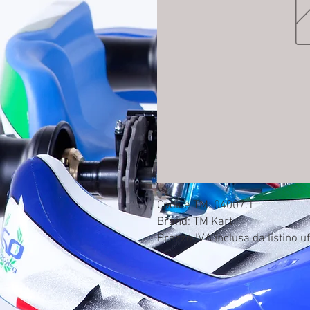
Codice TM: 04007.1

Brand: TM Kart

Prezzo IVA inclusa da listino uf