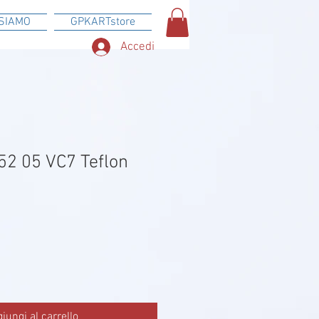
SIAMO
GPKARTstore
Accedi
 52 05 VC7 Teflon
iungi al carrello