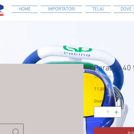
HOME
IMPORTATORI
TELAI
DOVE 
Paraolio 40
SKU: 04007.1
Prezzo
11,88 €
Quantità
*
Agg