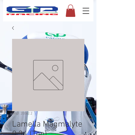
SKU: 20062.2
Lamella Magmalyte
0,34 (Top)