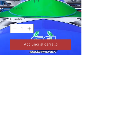
Prezzo
42,24 €
Quantità
*
Aggiungi al carrello
Codice TM: 20062.2

Brand: TM Kart

Prezzo IVA inclusa da listino 
ufficiale TM Kart.