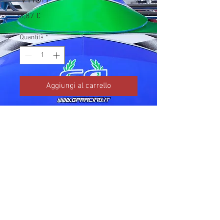
Prezzo
8,87 €
Quantità
*
Aggiungi al carrello
Codice TM: C52611

Brand: TM Kart

Prezzo IVA inclusa da listino 
ufficiale TM Kart.