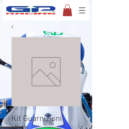
SKU: C52611
Kit Guarnizioni
Vhsh