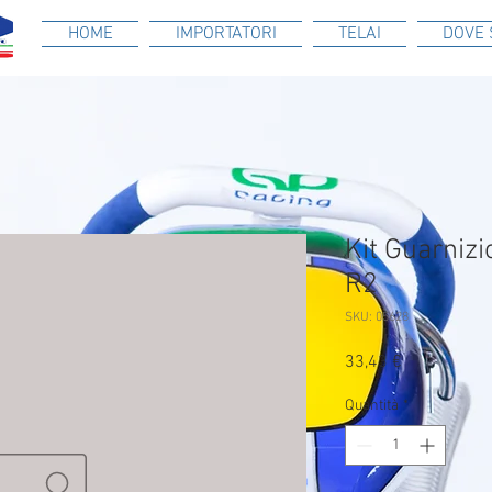
HOME
IMPORTATORI
TELAI
DOVE 
Kit Guarnizi
R2
SKU: 05628
Prezzo
33,43 €
Quantità
*