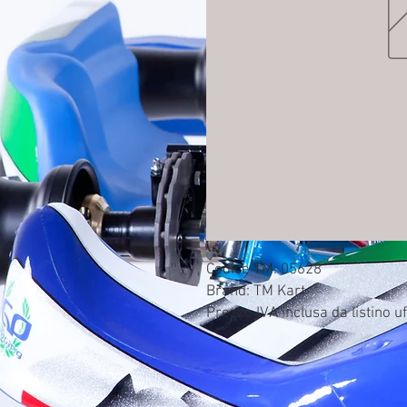
Codice TM: 05628

Brand: TM Kart

Prezzo IVA inclusa da listino uf