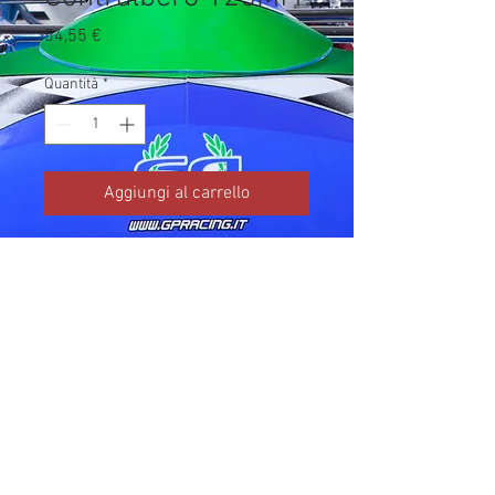
Prezzo
54,55 €
Quantità
*
Aggiungi al carrello
Codice TM: 40356

Brand: TM Kart

Prezzo IVA inclusa da listino 
ufficiale TM Kart.