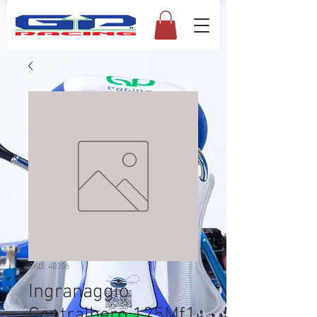
SKU: 40356
Ingranaggio
Contralbero 125Mf1