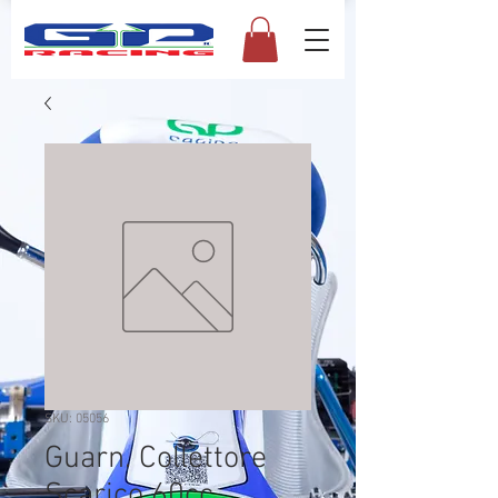
SKU: 05056
Guarn. Collettore
Scarico 60cc