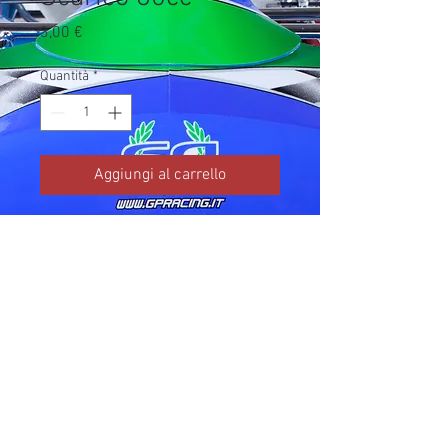
Prezzo
3,00 €
Quantità
*
Aggiungi al carrello
Codice TM: 05056

Brand: TM Kart

Prezzo IVA inclusa da listino 
ufficiale TM Kart.