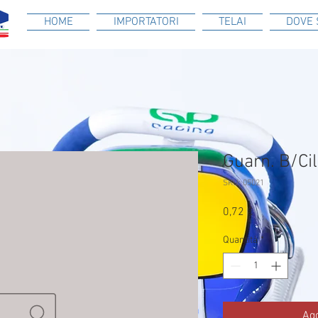
HOME
IMPORTATORI
TELAI
DOVE 
Guarn. B/Ci
SKU: 05021
Prezzo
0,72 €
Quantità
*
Agg