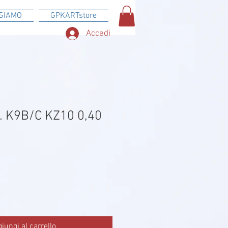
SIAMO
GPKARTstore
Accedi
l. K9B/C KZ10 0,40
iungi al carrello