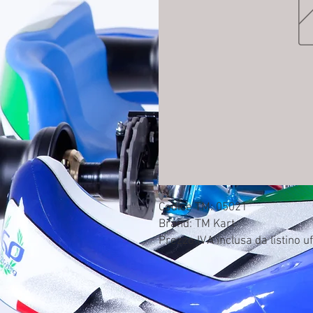
Codice TM: 05021

Brand: TM Kart

Prezzo IVA inclusa da listino uf