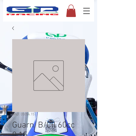
SKU: 05054.15
Guarn. B/Cil 60cc
0,15