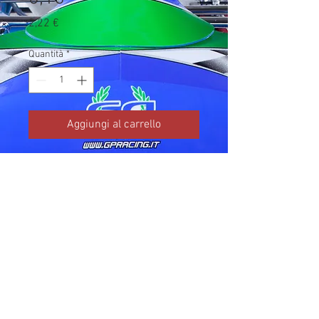
Prezzo
2,22 €
Quantità
*
Aggiungi al carrello
Codice TM: 05054.15

Brand: TM Kart

Prezzo IVA inclusa da listino 
ufficiale TM Kart.