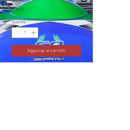
Prezzo
1,96 €
Quantità
*
Aggiungi al carrello
Codice TM: 05054.05

Brand: TM Kart

Prezzo IVA inclusa da listino 
ufficiale TM Kart.