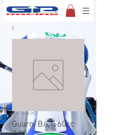
SKU: 05054.05
Guarn. B/Cil 60cc
0,05