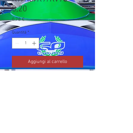
0,20
Prezzo
0,78 €
Quantità
*
Aggiungi al carrello
Codice TM: 05009

Brand: TM Kart

Prezzo IVA inclusa da listino 
ufficiale TM Kart.