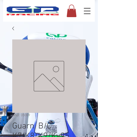
SKU: 05009
Guarn. B/C
K7/K8/K9/Kv95