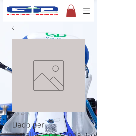
SKU: A2505
Dado per
installazione sonda