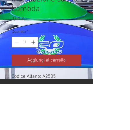
Lambda
Prezzo
0,00 €
Quantità
*
Aggiungi al carrello
Codice Alfano: A2505

Brand: Alfano

Costo acquisto/produzione da 
colonna Rivenditore del listino 
Alfano 2026.

Prezzo pubblico/listino vendita 
non importato.