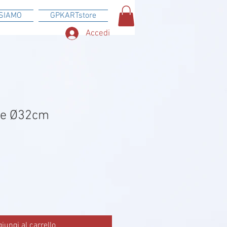
SIAMO
GPKARTstore
Accedi
te Ø32cm
iungi al carrello