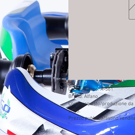
Codice Alfano: A-561

Brand: Alfano

Costo acquisto/produzione da c
2026.

Prezzo pubblico/listino vendit