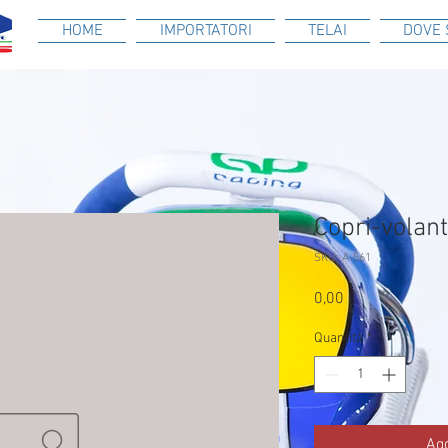
HOME
IMPORTATORI
TELAI
DOVE 
Copri-volan
SKU: A-561
Prezzo
0,00 €
Quantità
*
Agg