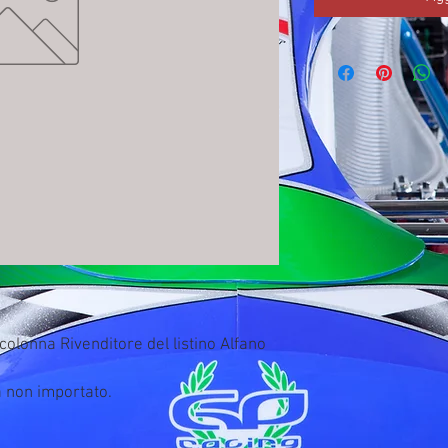
olonna Rivenditore del listino Alfano 
a non importato.