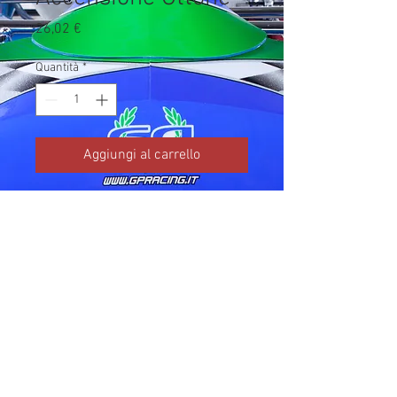
Prezzo
26,02 €
Quantità
*
Aggiungi al carrello
Codice TM: 15060

Brand: TM Kart

Prezzo IVA inclusa da listino 
ufficiale TM Kart.