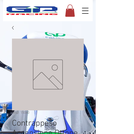
SKU: 15060
Contrappeso
Accensione Ottone