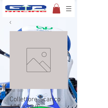
SKU: 13037
Collettore Scarico
125 K9B/C