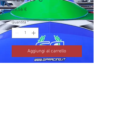
Prezzo
58,56 €
Quantità
*
Aggiungi al carrello
Codice TM: 13043

Brand: TM Kart

Prezzo IVA inclusa da listino 
ufficiale TM Kart.