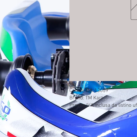
Codice TM: 13059

Brand: TM Kart

Prezzo IVA inclusa da listino uf