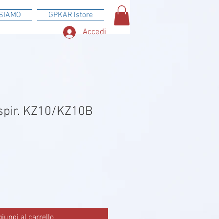
SIAMO
GPKARTstore
Accedi
Aspir. KZ10/KZ10B
iungi al carrello