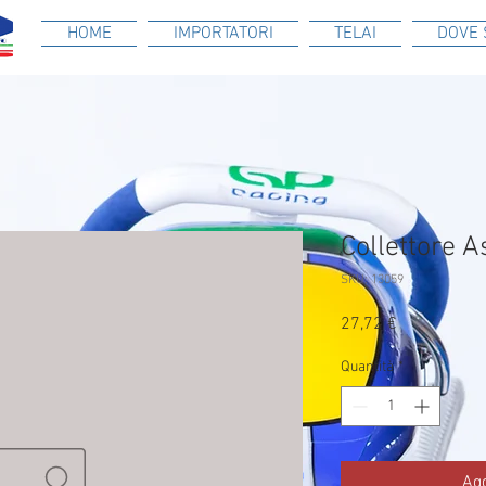
HOME
IMPORTATORI
TELAI
DOVE 
Collettore 
SKU: 13059
Prezzo
27,72 €
Quantità
*
Agg