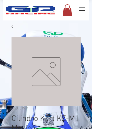
SKU: 01574
Cilindro Kart KZ-M1
Mexico