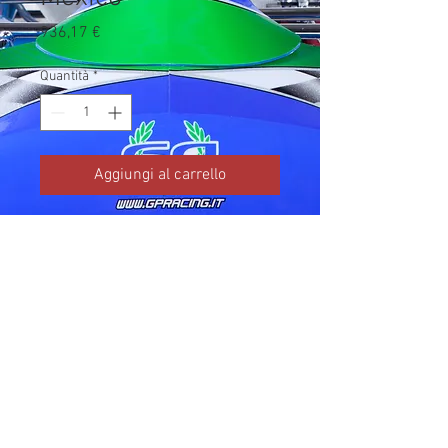
Prezzo
936,17 €
Quantità
*
Aggiungi al carrello
Codice TM: 01574

Brand: TM Kart

Prezzo IVA inclusa da listino 
ufficiale TM Kart.