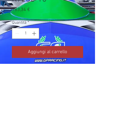
Prezzo
183,34 €
Quantità
*
Aggiungi al carrello
Codice TM: 06020

Brand: TM Kart

Prezzo IVA inclusa da listino 
ufficiale TM Kart.