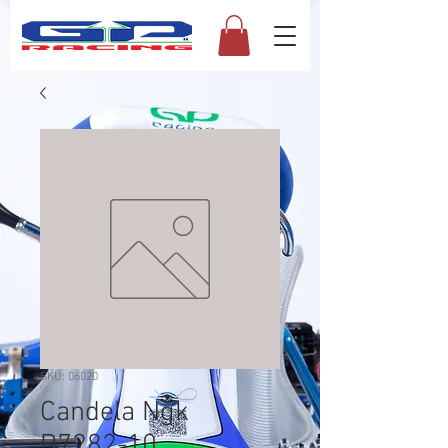
SKU: 06020
Candela Ngk
R7282-10