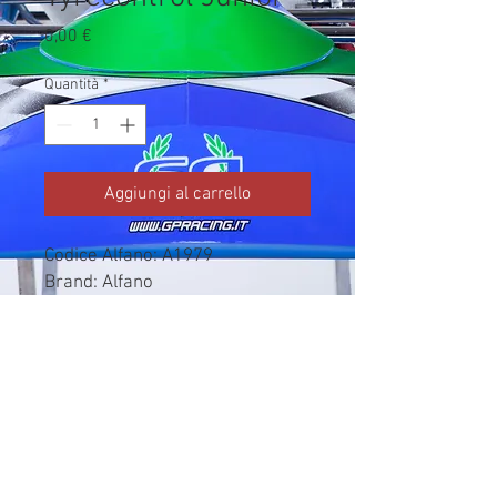
Prezzo
0,00 €
Quantità
*
Aggiungi al carrello
Codice Alfano: A1979

Brand: Alfano

Costo acquisto/produzione da 
colonna Rivenditore del listino 
Alfano 2026.

Prezzo pubblico/listino vendita 
non importato.