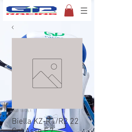
SKU: 18125.1
Biella KZ-R1/R2 22
Cpl Asse F.7