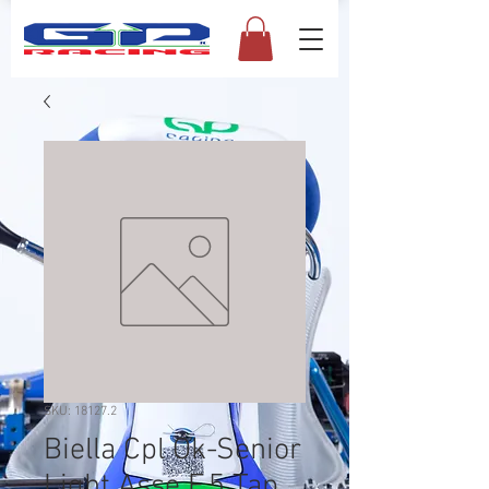
SKU: 18127.2
Biella Cpl Ok-Senior
Light Asse F.5 Tap