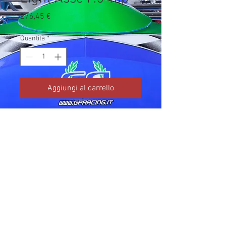
Prezzo
276,45 €
Quantità
*
Aggiungi al carrello
Codice TM: 18127.2

Brand: TM Kart

Prezzo IVA inclusa da listino 
ufficiale TM Kart.