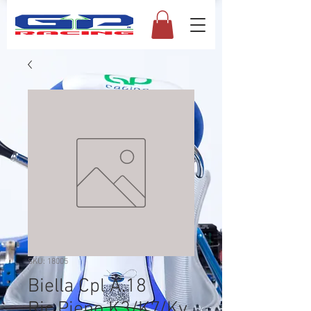
SKU: 18005
Biella Cpl A.18
Ric.Pieno K3/K7/Kv