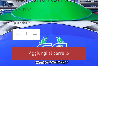
Prezzo
277,07 €
Quantità
*
Aggiungi al carrello
Codice TM: 18005

Brand: TM Kart

Prezzo IVA inclusa da listino 
ufficiale TM Kart.