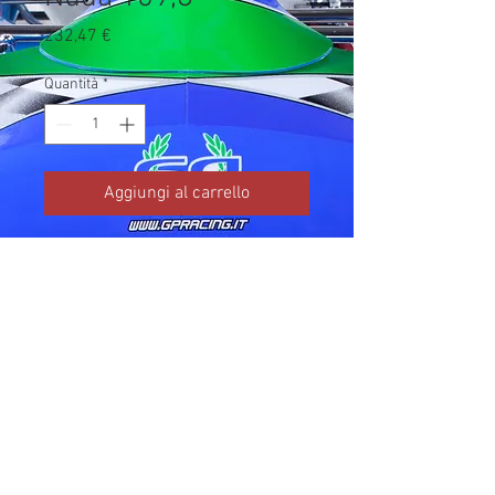
Prezzo
232,47 €
Quantità
*
Aggiungi al carrello
Codice TM: 18053.2

Brand: TM Kart

Prezzo IVA inclusa da listino 
ufficiale TM Kart.