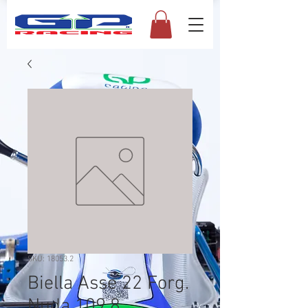
SKU: 18053.2
Biella Asse 22 Forg.
Nuda 109,8