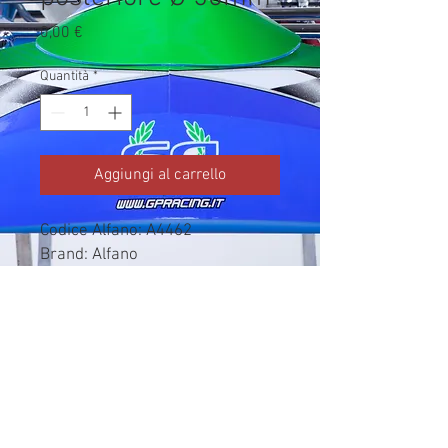
Prezzo
0,00 €
Quantità
*
Aggiungi al carrello
Codice Alfano: A4462

Brand: Alfano

Costo acquisto/produzione da 
colonna Rivenditore del listino 
Alfano 2026.

Prezzo pubblico/listino vendita 
non importato.