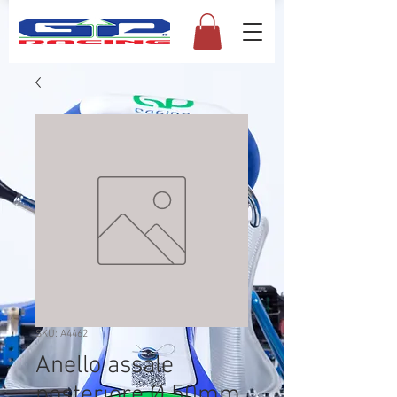
SKU: A4462
Anello assale
posteriore Ø 50mm