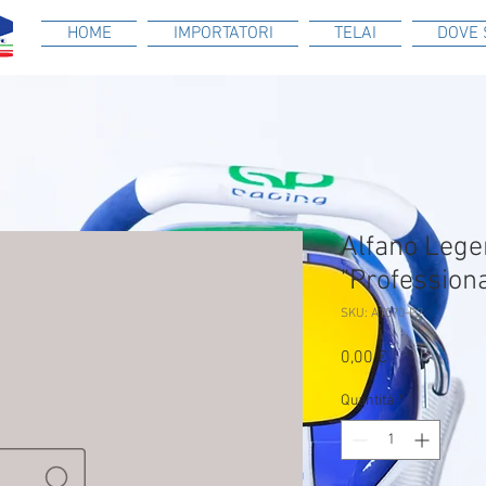
HOME
IMPORTATORI
TELAI
DOVE 
Alfano Lege
"Profession
SKU: A1070-P2
Prezzo
0,00 €
Quantità
*