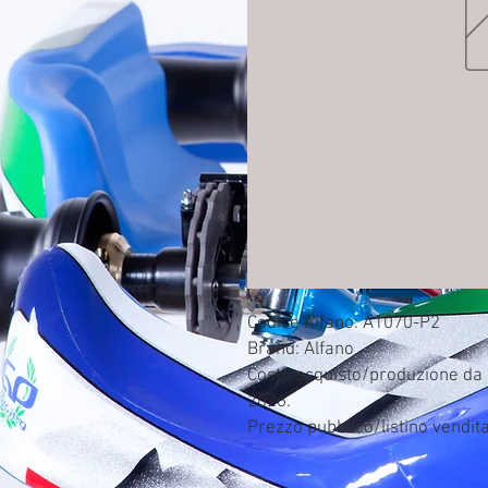
Codice Alfano: A1070-P2

Brand: Alfano

Costo acquisto/produzione da c
2026.

Prezzo pubblico/listino vendit