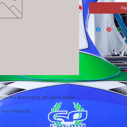
Agg
olonna Rivenditore del listino Alfano 
a non importato.