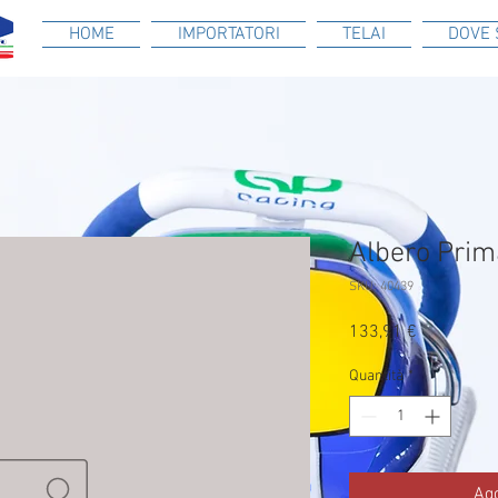
HOME
IMPORTATORI
TELAI
DOVE 
Albero Prim
SKU: 40439
Prezzo
133,91 €
Quantità
*
Agg