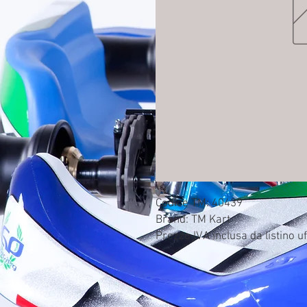
Codice TM: 40439

Brand: TM Kart

Prezzo IVA inclusa da listino uf