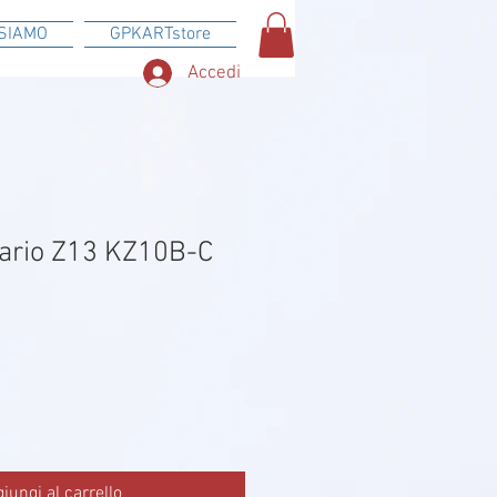
SIAMO
GPKARTstore
Accedi
ario Z13 KZ10B-C
iungi al carrello