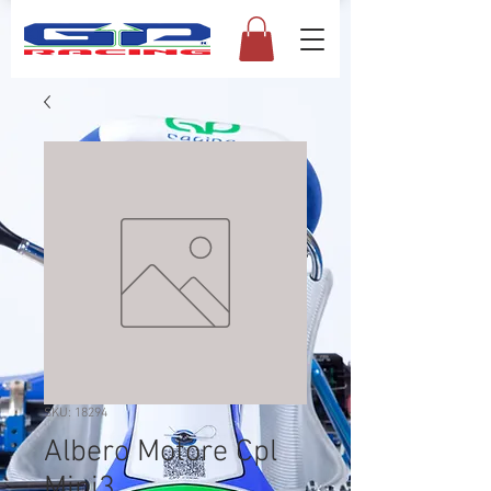
SKU: 18294
Albero Motore Cpl
Mini3