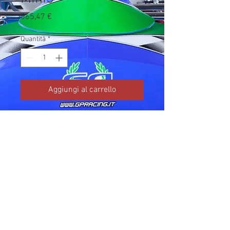
Prezzo
565,47 €
Quantità
*
Aggiungi al carrello
Codice TM: 18294

Brand: TM Kart

Prezzo IVA inclusa da listino 
ufficiale TM Kart.